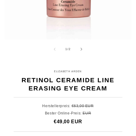
Medien
Me
1
2
von
1
/
2
in
in
Modal
Mo
öffnen
öf
ELIZABETH ARDEN
RETINOL CERAMIDE LINE
ERASING EYE CREAM
Herstellerpreis:
€63,00 EUR
Bester Online-Preis:
EUR
€49,00 EUR