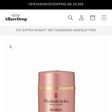
Direkt
VERSANDKOSTENFREI AB 29,95€
zum
Inhalt
Warenkorb
5% EXTRA RABATT MIT UNSEREM NEWSLETTER
Einloggen
Zu
Produktinformationen
springen