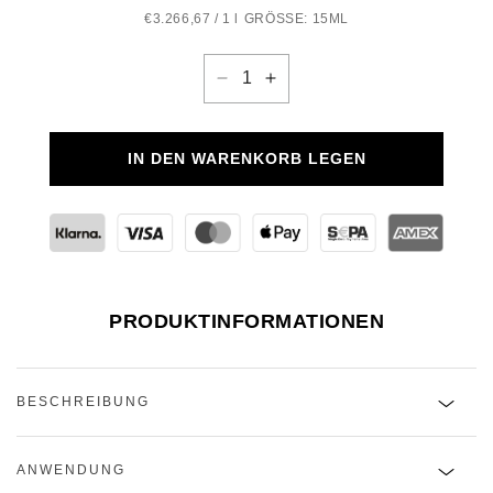
€3.266,67 / 1 l
GRÖSSE: 15ML
Verringere
Erhöhe
die
die
Menge
Menge
für
für
IN DEN WARENKORB LEGEN
Retinol
Retinol
Ceramide
Ceramide
Line
Line
Erasing
Erasing
Eye
Eye
Cream
Cream
PRODUKTINFORMATIONEN
BESCHREIBUNG
ANWENDUNG